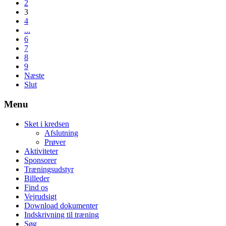
2
3
4
...
6
7
8
9
Næste
Slut
Menu
Sket i kredsen
Afslutning
Prøver
Aktiviteter
Sponsorer
Træningsudstyr
Billeder
Find os
Vejrudsigt
Download dokumenter
Indskrivning til træning
Søg