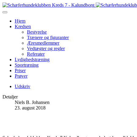
Hjem
Kredsen
Bestyrelse
Trænere og figuranter
Æresmedlemmer
Vedtægter og regler
Referater
Lydighedstræning
Sportræning
Priser
Prøver
Udskriv
Detaljer
Niels B. Johansen
23. august 2018