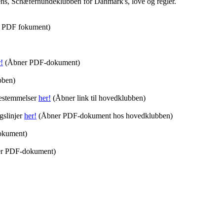
s, Schæferhundeklubben for Danmark's, love og regler.
t PDF fokument)
!
(Åbner PDF-dokument)
bben)
estemmelser
her!
(Åbner link til hovedklubben)
gslinjer
her!
(Åbner PDF-dokument hos hovedklubben)
okument)
r PDF-dokument)