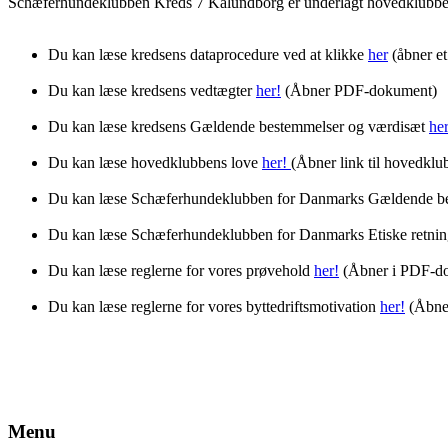
Schæferhundeklubben Kreds 7 Kalundborg er underlagt hovedklubben
Du kan læse kredsens dataprocedure ved at klikke
her
(åbner e
Du kan læse kredsens vedtægter
her!
(Åbner PDF-dokument)
Du kan læse kredsens Gældende bestemmelser og værdisæt
her
Du kan læse hovedklubbens love
her!
(Åbner link til hovedklu
Du kan læse Schæferhundeklubben for Danmarks Gældende b
Du kan læse Schæferhundeklubben for Danmarks Etiske retnin
Du kan læse reglerne for vores prøvehold
her!
(Åbner i PDF-d
Du kan læse reglerne for vores byttedriftsmotivation
her!
(Åbne
Menu